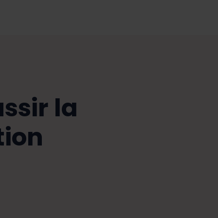
sir la
tion