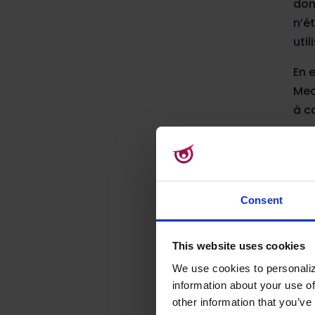
don
n’é
uti
En 
Med
à c
con
Ces
pri
ent
Consent
out
str
This website uses cookies
Au 
We use cookies to personaliz
information about your use of
D’i
other information that you’ve 
com