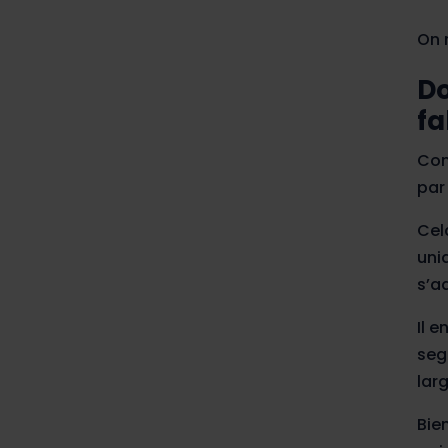
On 
Do
fa
Con
par 
Cela
uni
s’a
Il e
seg
larg
Bie