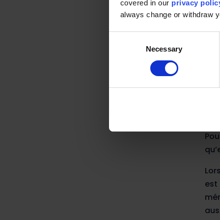
covered in our
privacy polic
always change or withdraw 
Voi
sui
Consent
sur
Necessary
Selection
Mai
par
Do
Pou
qu’
Lor
est
mém
aus