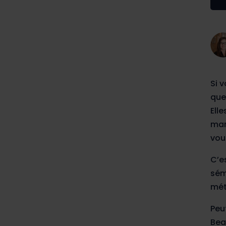
Si 
que
Ell
mar
vou
C’e
sém
mét
Peu
Bea