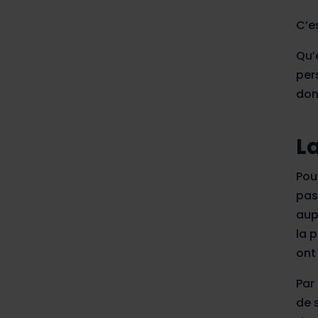
C’es
Qu’
per
don
L
Pou
pas
aup
la 
ont
Par
de 