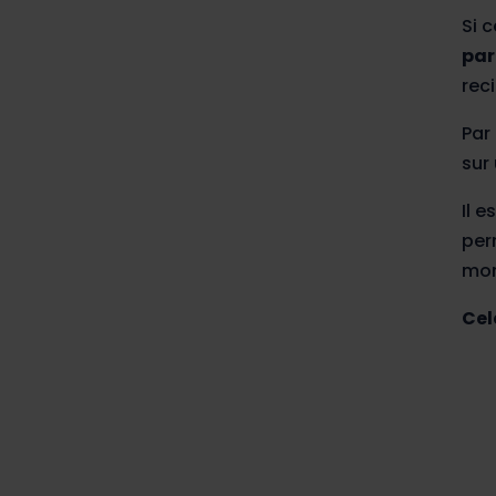
Si 
par
rec
Par
sur
Il 
per
mom
Cel