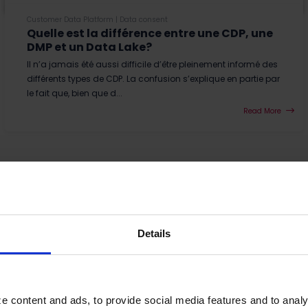
Customer Data Platform
|
Data consent
Quelle est la différence entre une CDP, une
DMP et un Data Lake?
Il n’a jamais été aussi difficile d’être pleinement informé des
différents types de CDP. La confusion s’explique en partie par
le fait que, bien que d...
Read More
Details
e content and ads, to provide social media features and to analy