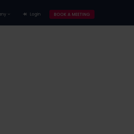
any
Login
BOOK A MEETING