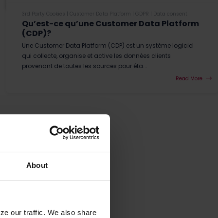
3rd Party Cookies
|
Customer Data Platform
|
GDPR
|
Data consent
Qu’est-ce qu’une Customer Data Platform
(CDP)?
Une Customer Data Platform (CDP) est un système logiciel
qui collecte, organise et active les données clients
provenant de toutes les sources pour éta...
Read More
About
ze our traffic. We also share