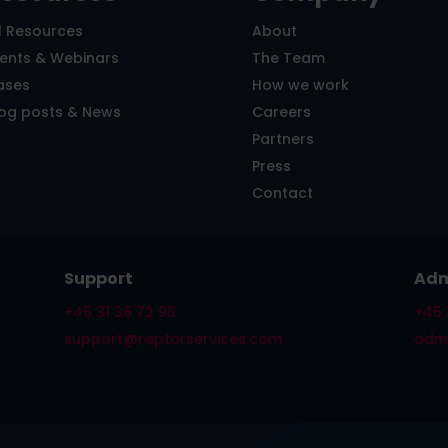
l Resources
About
vents & Webinars
The Team
ases
How we work
log posts & News
Careers
Partners
Press
Contact
Support
Adm
+45 31 36 72 98
+45 
support@raptorservices.com
admi